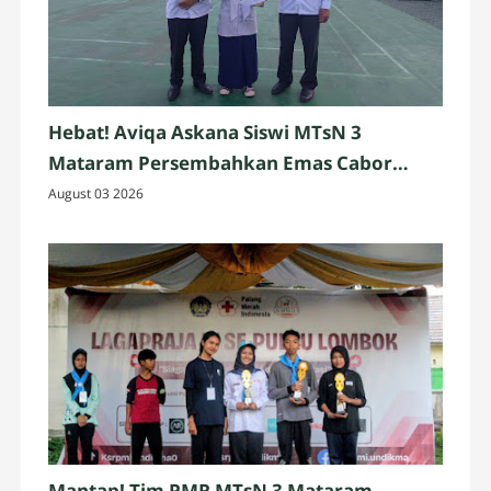
Hebat! Aviqa Askana Siswi MTsN 3
Mataram Persembahkan Emas Cabor
Pencak Silat
August 03 2026
Mantap! Tim PMR MTsN 3 Mataram