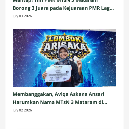
Borong 3 Juara pada Kejuaraan PMR Laga
Praja IV 2026 Se-Pulau Lombok
July 03 2026
Membanggakan, Aviqa Askana Ansari
Harumkan Nama MTsN 3 Mataram di
Ajang Pencak Silat Nasional
July 02 2026