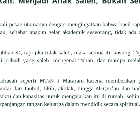
kan: Menjadi Anak Saleh, Bukan S
li pesan utamanya dengan mengingatkan bahwa hasil rapo
au, sehebat apapun gelar akademik seseorang, tidak ada ar
ahkan S3, tapi jika tidak saleh, maka semua itu kosong. T
di pribadi yang saleh, mengenal Tuhan, dan mampu mela
madrasah seperti MTsN 3 Mataram karena memberikan pe
lai dari tauhid, fikih, akhlak, hingga Al-Qur’an dan had
aktu dan kapasitas untuk mengajarkan itu di rumah, sehi
rpanjangan tangan keluarga dalam mendidik secara spiritual.