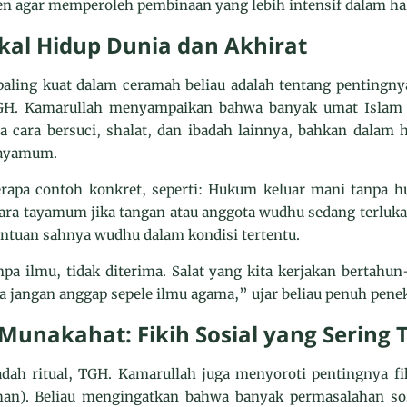
ren agar memperoleh pembinaan yang lebih intensif dalam h
kal Hidup Dunia dan Akhirat
aling kuat dalam ceramah beliau adalah tentang pentingnya
 TGH. Kamarullah menyampaikan bahwa banyak umat Isla
a cara bersuci, shalat, dan ibadah lainnya, bahkan dalam
tayamum.
rapa contoh konkret, seperti: Hukum keluar mani tanpa hu
cara tayamum jika tangan atau anggota wudhu sedang terluka.
ntuan sahnya wudhu dalam kondisi tertentu.
pa ilmu, tidak diterima. Salat yang kita kerjakan bertahun-
a jangan anggap sepele ilmu agama,” ujar beliau penuh pene
unakahat: Fikih Sosial yang Sering 
ah ritual, TGH. Kamarullah juga menyoroti pentingnya fi
an). Beliau mengingatkan bahwa banyak permasalahan sosi