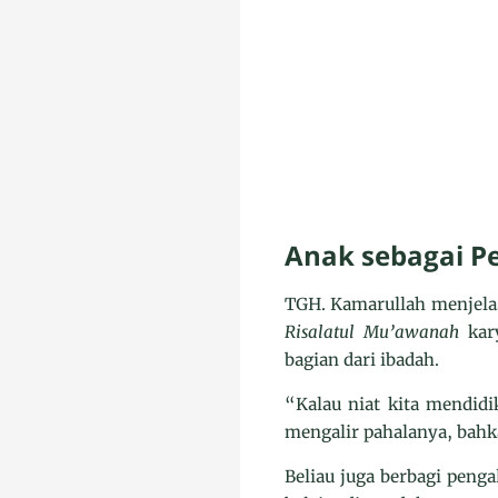
Anak sebagai P
TGH. Kamarullah menjelas
Risalatul Mu’awanah
kary
bagian dari ibadah.
“Kalau niat kita mendidi
mengalir pahalanya, bahka
Beliau juga berbagi peng