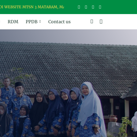
TE MTSN 3 MATARAM, MADRASAH USWAH (UNGGUL, SANTUN, BER-WAW
RDM
PPDB
Contact us