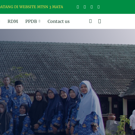
I WEBSITE MTSN 3 MATARAM, MADRASAH USWAH (UNGGUL, SANTUN, 
RDM
PPDB
Contact us