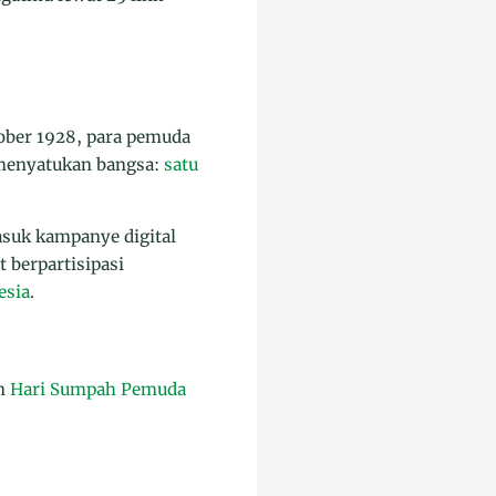
ober 1928, para pemuda
 menyatukan bangsa:
satu
asuk kampanye digital
berpartisipasi
esia
.
an
Hari Sumpah Pemuda