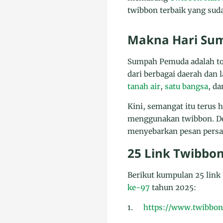
twibbon terbaik yang suda
Makna Hari Su
Sumpah Pemuda adalah ton
dari berbagai daerah dan
tanah air
,
satu bangsa
, d
Kini, semangat itu terus
menggunakan twibbon. De
menyebarkan pesan pers
25 Link Twibbo
Berikut kumpulan 25 link
ke-97
tahun 2025:
1.
https://www.twibbon