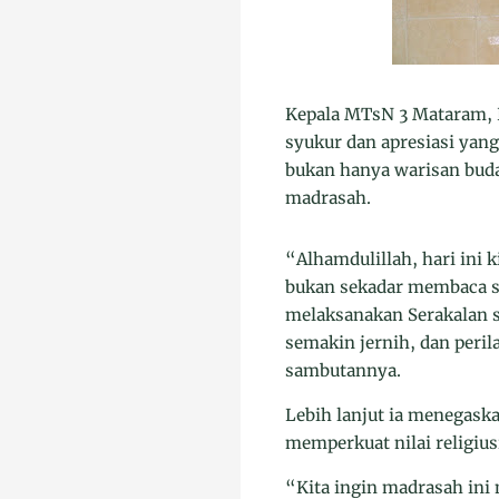
Kepala MTsN 3 Mataram, H
syukur dan apresiasi yan
bukan hanya warisan buday
madrasah.
“Alhamdulillah, hari ini k
bukan sekadar membaca sal
melaksanakan Serakalan s
semakin jernih, dan peri
sambutannya.
Lebih lanjut ia menegask
memperkuat nilai religius
“Kita ingin madrasah ini 