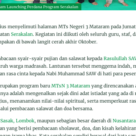
am Launching Perdana Program Serakalan
us menyelimuti halaman MTs Negeri 3 Mataram pada Jumat p
iatan
Serakalan
. Kegiatan ini diikuti oleh seluruh guru, staf,
akan di bawah langit cerah akhir Oktober.
bacaan syair-syair pujian dan salawat kepada
Rasulullah S
luruh warga madrasah. Lantunan tersebut menggema indah,
n rasa cinta kepada Nabi Muhammad SAW di hati para peser
merupakan program baru
MTsN 3 Mataram
yang direncanakan a
nya adalah mengenalkan sejak dini adat istiadat yang ada di 
ius, menanamkan nilai-nilai spiritual, serta memperkuat r
alui pembacaan salawat dan doa bersama.
 Sasak, Lombok
, maupun sebagian besar daerah di
Nusantara
aan yang berisi pembacaan sholawat, doa, dan kisah kelah
an irama khas. Kata serakalan sendiri berasal dari kata sarak