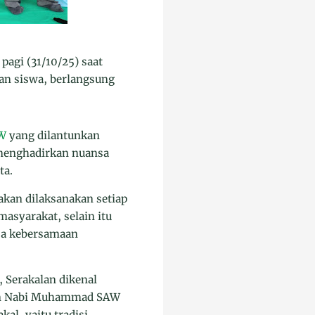
agi (31/10/25) saat
 dan siswa, berlangsung
AW
yang dilantunkan
 menghadirkan nuansa
ta.
kan dilaksanakan setiap
masyarakat, selain itu
asa kebersamaan
, Serakalan dikenal
iran Nabi Muhammad SAW
al, yaitu tradisi