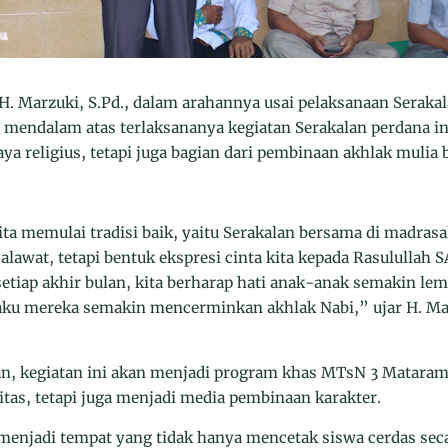
. Marzuki, S.Pd., dalam arahannya usai pelaksanaan Serak
g mendalam atas terlaksananya kegiatan Serakalan perdana in
a religius, tetapi juga bagian dari pembinaan akhlak mulia 
ita memulai tradisi baik, yaitu Serakalan bersama di madrasah
awat, tetapi bentuk ekspresi cinta kita kepada Rasulullah 
etiap akhir bulan, kita berharap hati anak-anak semakin lem
laku mereka semakin mencerminkan akhlak Nabi,” ujar H. M
an, kegiatan ini akan menjadi program khas MTsN 3 Mataram
itas, tetapi juga menjadi media pembinaan karakter.
menjadi tempat yang tidak hanya mencetak siswa cerdas seca