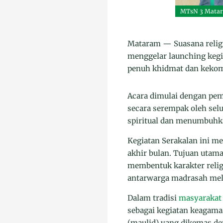
MTsN 3 Matar
Mataram — Suasana religi
menggelar launching keg
penuh khidmat dan kekomp
Acara dimulai dengan pem
secara serempak oleh se
spiritual dan menumbuhka
Kegiatan Serakalan ini 
akhir bulan. Tujuan utama
membentuk karakter relig
antarwarga madrasah mel
Dalam tradisi
masyarakat
sebagai kegiatan keagam
(maulid) yang dikemas deng