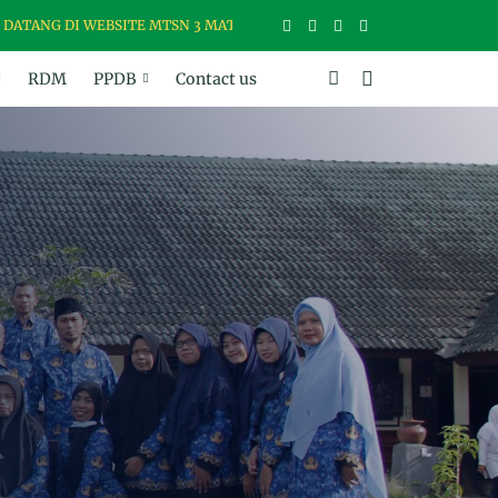
 WEBSITE MTSN 3 MATARAM, MADRASAH USWAH (UNGGUL, SANTUN, B
RDM
PPDB
Contact us