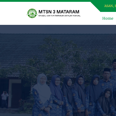
RAM, MADRASAH USWAH (UNGGUL, SANTUN, BER-WAWASAN, BER-AKHLA
Home