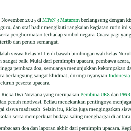
7 November 2025 di
MTsN 3 Mataram
berlangsung dengan kh
guru, dan staf hadir mengikuti rangkaian kegiatan rutin ini 
serta penghormatan terhadap simbol negara. Cuaca pagi ya
tertib dan penuh semangat.
adalah siswa Kelas VIII.6 di bawah bimbingan wali kelas Nurul
 sangat baik. Mulai dari pemimpin upacara, pembawa acara,
hingga pembaca doa, semuanya menunjukkan kekompakan da
a berlangsung sangat khidmat, diiringi nyanyian
Indonesia
eluruh peserta upacara.
, Ricka Dwi Noviana yang merupakan
Pembina UKS
dan
PMR
an penuh motivasi. Beliau menekankan pentingnya menjaga 
ai siswa madrasah. Selain itu, Ricka juga mengingatkan sis
kolah serta memperkuat budaya saling menghargai di antara
embacaan doa dan laporan akhir dari pemimpin upacara. Kegi