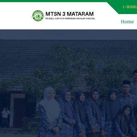
3 MATARAM, MADRASAH USWAH (UNGGUL, SANTUN, BER-WAWASAN, BE
Home