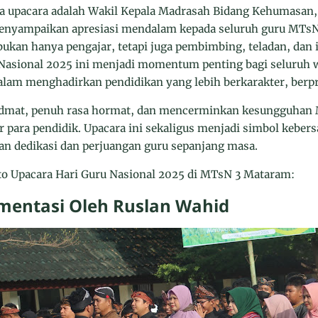
na upacara adalah Wakil Kepala Madrasah Bidang Kehumasan
nyampaikan apresiasi mendalam kepada seluruh guru MTsN 
kan hanya pengajar, tetapi juga pembimbing, teladan, dan i
 Nasional 2025 ini menjadi momentum penting bagi seluruh
am menghadirkan pendidikan yang lebih berkarakter, berpr
idmat, penuh rasa hormat, dan mencerminkan kesungguhan
r para pendidik. Upacara ini sekaligus menjadi simbol kebe
n dedikasi dan perjuangan guru sepanjang masa.
foto Upacara Hari Guru Nasional 2025 di MTsN 3 Mataram:
entasi Oleh Ruslan Wahid