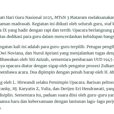
ti Hari Guru Nasional 2025, MTsN 3 Mataram melaksanakan
man madrasah. Kegiatan ini diikuti oleh seluruh guru, staf 
ga IX yang hadir dengan rapi dan tertib. Upacara berlangsu
 atas dedikasi para guru dalam mencerdaskan kehidupan bangs
ngatan kali ini adalah para guru-guru terpilih. Petugas peng
Dwi Noviana, dan Nurul Apriani yang menjalankan tugas de
dibawakan oleh Siti Azizah, sementara pembacaan UUD 1945
nya upacara diatur dengan sigap oleh pengatur prosesi Zulka
 pembawa acara. Doa dipimpin dengan penuh harap oleh H. Ab
g oleh L. Hirwandi selaku Pemimpin Upacara. Barisan pelton
Franky, Hj. Karyatin Z, Yulia, dan Derijen Eri Hendrawati, y
disiplin. Sementara itu, paduan suara diisi oleh guru-guru yan
uansa haru dan kebersamaan dengan lantunan lagu-lagu per
.