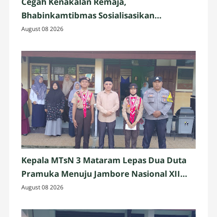
Cegah Kenakalan Remaja,
Bhabinkamtibmas Sosialisasikan
Kamtibmas kepada Siswa MTsN 3
August 08 2026
Mataram
Kepala MTsN 3 Mataram Lepas Dua Duta
Pramuka Menuju Jambore Nasional XII
Tahun 2026
August 08 2026