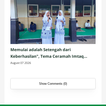
Memulai adalah Setengah dari
Keberhasilan", Tema Ceramah Imtaq
Jumat oleh Siswa Kelas IX.3
August 07 2026
Show Comments (0)