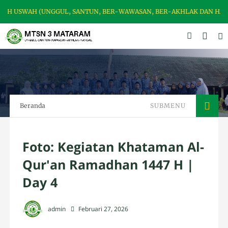
WAH (UNGGUL, SANTUN, BER-WAWASAN, BER-AKHLAK DAN HANDAL)
Beranda
SUBMENU
Foto: Kegiatan Khataman Al-
Qur'an Ramadhan 1447 H |
Day 4
admin
Februari 27, 2026