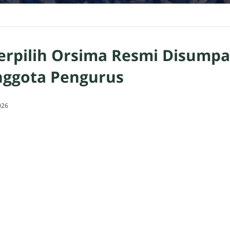
Terpilih Orsima Resmi Disump
nggota Pengurus
026