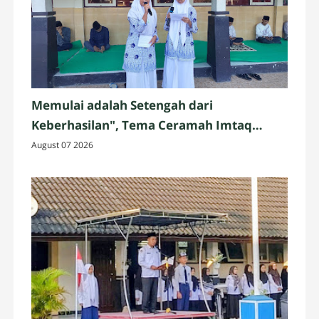
Memulai adalah Setengah dari
Keberhasilan", Tema Ceramah Imtaq
Jumat oleh Siswa Kelas IX.3
August 07 2026