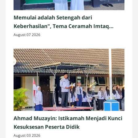
Memulai adalah Setengah dari
Keberhasilan", Tema Ceramah Imtaq
Jumat oleh Siswa Kelas IX.3
August 07 2026
Ahmad Muzayin: Istikamah Menjadi Kunci
Kesuksesan Peserta Didik
August 03 2026