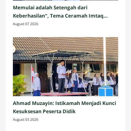
Memulai adalah Setengah dari
Keberhasilan", Tema Ceramah Imtaq
Jumat oleh Siswa Kelas IX.3
August 07 2026
Ahmad Muzayin: Istikamah Menjadi Kunci
Kesuksesan Peserta Didik
August 03 2026